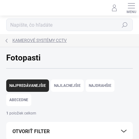
Prejsť
na
obsah
Hľadať
KAMEROVÉ SYSTÉMY CCTV
Fotopasti
R
a
NAJPREDÁVANEJŠIE
NAJLACNEJŠIE
NAJDRAHŠIE
d
e
ABECEDNE
n
i
1
položiek celkom
e
p
OTVORIŤ FILTER
r