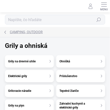
Prejsť
na
obsah
Hľadať
CAMPING, OUTDOOR
Grily a ohniská
Grily na drevrné uhlie
Ohnišká
Elektrické grily
Príslušenstvo
Grilovacie náradie
Tepelné žiariče
Zahradní kuchyně a
Grily na plyn
elektrické grily