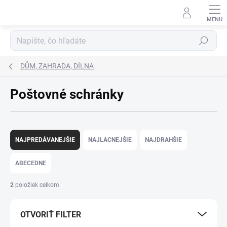
Prejsť
na
obsah
Hľadať
DŮM, ZAHRADA, DÍLNA
Poštovné schránky
R
a
NAJPREDÁVANEJŠIE
NAJLACNEJŠIE
NAJDRAHŠIE
d
e
ABECEDNE
n
i
2
položiek celkom
e
p
OTVORIŤ FILTER
r