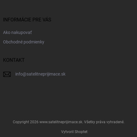
e
ä
p
t
r
i
INFORMÁCIE PRE VÁS
v
e
k
Ako nakupovať
y
v
Obchodné podmienky
ý
p
i
KONTAKT
s
u
info
@
satelitneprijimace.sk
Copyright 2026
www.satelitneprijimace.sk
. Všetky práva vyhradené.
Vytvoril Shoptet