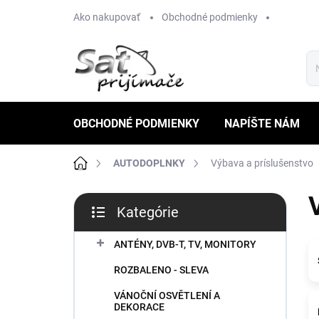
Prejsť
Ako nakupovať
Obchodné podmienky
na
obsah
OBCHODNÉ PODMIENKY
NAPÍŠTE NÁM
Domov
AUTODOPLNKY
Výbava a príslušenstvo
B
Kategórie
o
Preskočiť
č
kategórie
n
ANTÉNY, DVB-T, TV, MONITORY
ý
ROZBALENO - SLEVA
p
a
VÁNOČNÍ OSVĚTLENÍ A
n
DEKORACE