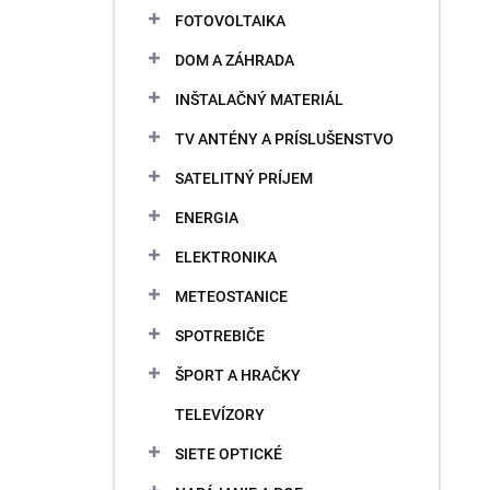
V
r
FOTOVOLTAIKA
ý
o
DOM A ZÁHRADA
p
d
i
u
INŠTALAČNÝ MATERIÁL
s
k
p
TV ANTÉNY A PRÍSLUŠENSTVO
t
r
o
SATELITNÝ PRÍJEM
o
v
d
ENERGIA
u
k
ELEKTRONIKA
t
METEOSTANICE
o
v
SPOTREBIČE
ŠPORT A HRAČKY
TELEVÍZORY
SIETE OPTICKÉ