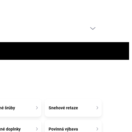
PRÁZDNY KOŠÍK
NÁKUPNÝ
KOŠÍK
né šrúby
Snehové retaze
xné doplnky
Povinná výbava