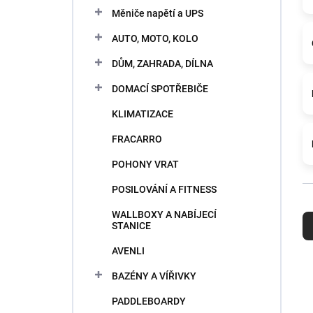
e
Měniče napětí a UPS
l
AUTO, MOTO, KOLO
DŮM, ZAHRADA, DÍLNA
DOMACÍ SPOTŘEBIČE
KLIMATIZACE
FRACARRO
POHONY VRAT
POSILOVÁNÍ A FITNESS
R
WALLBOXY A NABÍJECÍ
a
STANICE
d
e
AVENLI
n
BAZÉNY A VÍŘIVKY
i
e
PADDLEBOARDY
p