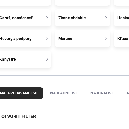
Garáž, domácnosť
Zimné obdobie
Hasiac
Hevery a podpery
Merače
Kľúče
Kanystre
NAJPREDÁVANEJŠIE
NAJLACNEJŠIE
NAJDRAHŠIE
A
OTVORIŤ FILTER