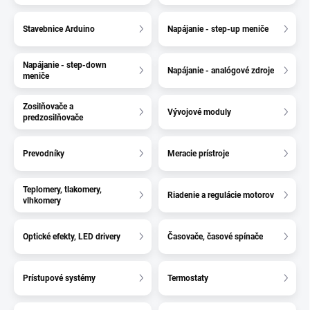
Stavebnice Arduino
Napájanie - step-up meniče
Napájanie - step-down
Napájanie - analógové zdroje
meniče
Zosilňovače a
Vývojové moduly
predzosilňovače
Prevodníky
Meracie prístroje
Teplomery, tlakomery,
Riadenie a regulácie motorov
vlhkomery
Optické efekty, LED drivery
Časovače, časové spínače
Prístupové systémy
Termostaty