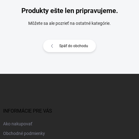
Produkty ešte len pripravujeme.
Môžete sa ale pozrieť na ostatné kategórie.
Späť do obchodu
Z
á
p
ä
t
i
INFORMÁCIE PRE VÁS
e
Ako nakupovať
Obchodné podmienky