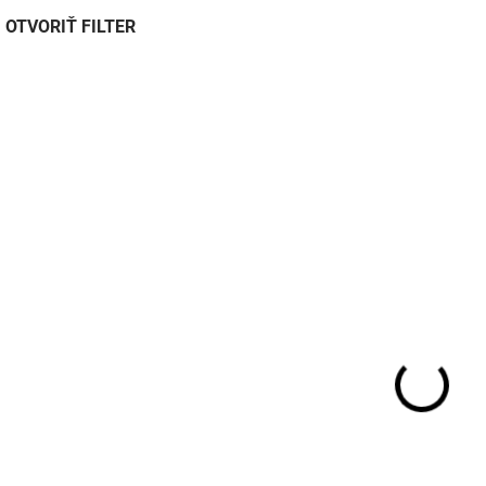
OTVORIŤ FILTER
V805
SKLADOM DO
GSM výkonové relé
GSM dálkové ovlád
iQGSM-P1 250V/16A
RTU5034
€112,20
€38,30
€91,20 bez DPH
€31,10 bez DPH