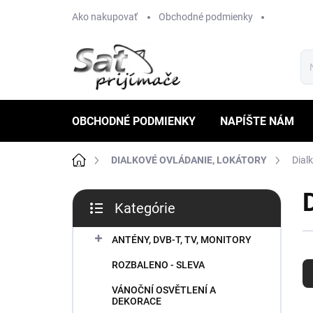
Prejsť
Ako nakupovať
Obchodné podmienky
na
obsah
OBCHODNÉ PODMIENKY
NAPÍŠTE NÁM
Domov
DIALKOVÉ OVLÁDANIE, LOKÁTORY
Dial
B
Kategórie
o
Preskočiť
č
kategórie
n
ANTÉNY, DVB-T, TV, MONITORY
R
ý
ROZBALENO - SLEVA
a
p
d
a
VÁNOČNÍ OSVĚTLENÍ A
e
n
DEKORACE