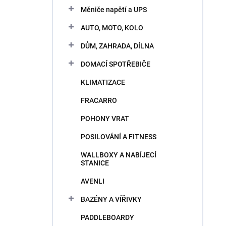
n
e
Měniče napětí a UPS
i
l
e
AUTO, MOTO, KOLO
p
V
r
DŮM, ZAHRADA, DÍLNA
ý
o
p
DOMACÍ SPOTŘEBIČE
d
i
u
KLIMATIZACE
s
k
p
t
FRACARRO
r
o
o
POHONY VRAT
v
d
POSILOVÁNÍ A FITNESS
u
k
WALLBOXY A NABÍJECÍ
t
STANICE
o
AVENLI
v
BAZÉNY A VÍŘIVKY
PADDLEBOARDY