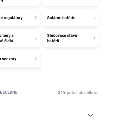
e regulátory
Solárne batérie
romery a
Sledovače stavu
é čidlá
batérií
a senzory
319
položiek celkom
BECEDNE