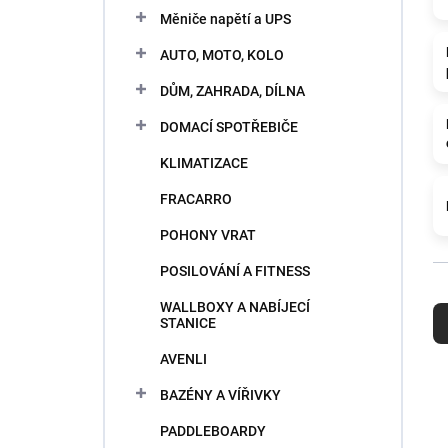
e
Měniče napětí a UPS
l
AUTO, MOTO, KOLO
DŮM, ZAHRADA, DÍLNA
DOMACÍ SPOTŘEBIČE
KLIMATIZACE
FRACARRO
POHONY VRAT
POSILOVÁNÍ A FITNESS
R
WALLBOXY A NABÍJECÍ
a
STANICE
d
e
AVENLI
n
BAZÉNY A VÍŘIVKY
i
e
PADDLEBOARDY
p