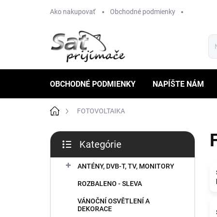
Prejsť
Ako nakupovať
Obchodné podmienky
na
obsah
OBCHODNÉ PODMIENKY
NAPÍŠTE NÁM
Domov
FOTOVOLTAIKA
B
Kategórie
o
Preskočiť
č
kategórie
n
ANTÉNY, DVB-T, TV, MONITORY
ý
ROZBALENO - SLEVA
p
a
VÁNOČNÍ OSVĚTLENÍ A
n
DEKORACE