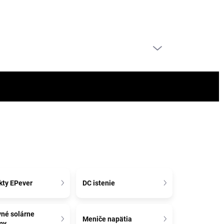
PRÁZDNY KOŠÍK
NÁKUPNÝ
KOŠÍK
kty EPever
DC istenie
vné solárne
Meniče napätia
my