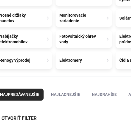
Nosné držiaky
Monitorovacie
Solárn
panelov
zariadenie
Nabíjačky
Fotovoltaický ohrev
Elekt
elektromobilov
vody
prúdov
Renogy výprodej
Elektromery
Čidla 
NAJPREDÁVANEJŠIE
NAJLACNEJŠIE
NAJDRAHŠIE
A
OTVORIŤ FILTER