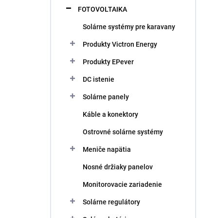
V
r
FOTOVOLTAIKA
ý
o
Solárne systémy pre karavany
p
d
i
u
Produkty Victron Energy
s
k
p
Produkty EPever
t
r
o
DC istenie
o
v
d
Solárne panely
u
k
Káble a konektory
t
Ostrovné solárne systémy
o
v
Meniče napätia
Nosné držiaky panelov
Monitorovacie zariadenie
Solárne regulátory