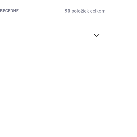
90
položiek celkom
BECEDNE
TIP
002145
A500002151
 3 DNÍ
SKLADOM DO 3 DNÍ
ý
Rozvaděč stojanový
600
Lexi-NET 45U 800x800