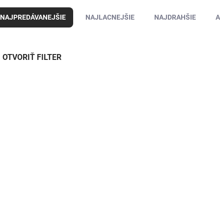
NAJPREDÁVANEJŠIE
NAJLACNEJŠIE
NAJDRAHŠIE
A
OTVORIŤ FILTER
TIP
TIP
A500006295
A500
SKLADOM DO 3 DNÍ
SKLADOM DO
Conexpro GNT-IDC45F4
Rozvaděč stojanov
Univerzální vodotěsná
Lexi-NET 42U 600x