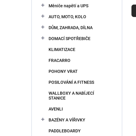
R
e
Měniče napětí a UPS
a
l
d
AUTO, MOTO, KOLO
e
n
DŮM, ZAHRADA, DÍLNA
i
DOMACÍ SPOTŘEBIČE
e
p
KLIMATIZACE
V
r
ý
FRACARRO
o
p
d
POHONY VRAT
i
u
s
k
POSILOVÁNÍ A FITNESS
p
t
r
WALLBOXY A NABÍJECÍ
o
STANICE
o
v
d
AVENLI
u
k
BAZÉNY A VÍŘIVKY
t
PADDLEBOARDY
o