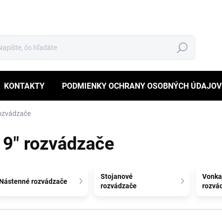
Hľadať
KONTAKTY
PODMIENKY OCHRANY OSOBNÝCH ÚDAJOV
rozvádzače
19" rozvádzače
Stojanové
Vonka
Nástenné rozvádzače
rozvádzače
rozvád