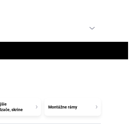
PRÁZDNY KOŠÍK
NÁKUPNÝ
KOŠÍK
jšie
Montážne rámy
zače, skrine