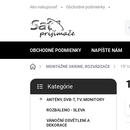
Prejsť
Ako nakupovať
Obchodné podmienky
na
obsah
OBCHODNÉ PODMIENKY
NAPÍŠTE NÁM
Domov
MONTÁŽNE SKRINE, ROZVÁDZAČE
19" 
B
Kategórie
o
Preskočiť
č
kategórie
n
ANTÉNY, DVB-T, TV, MONITORY
ý
ROZBALENO - SLEVA
p
a
VÁNOČNÍ OSVĚTLENÍ A
n
DEKORACE