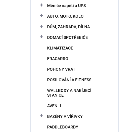
n
e
Měniče napětí a UPS
i
l
e
AUTO, MOTO, KOLO
p
V
r
DŮM, ZAHRADA, DÍLNA
ý
o
p
DOMACÍ SPOTŘEBIČE
d
i
u
KLIMATIZACE
s
k
p
t
FRACARRO
r
o
o
POHONY VRAT
v
d
POSILOVÁNÍ A FITNESS
u
k
WALLBOXY A NABÍJECÍ
t
STANICE
o
AVENLI
v
BAZÉNY A VÍŘIVKY
PADDLEBOARDY