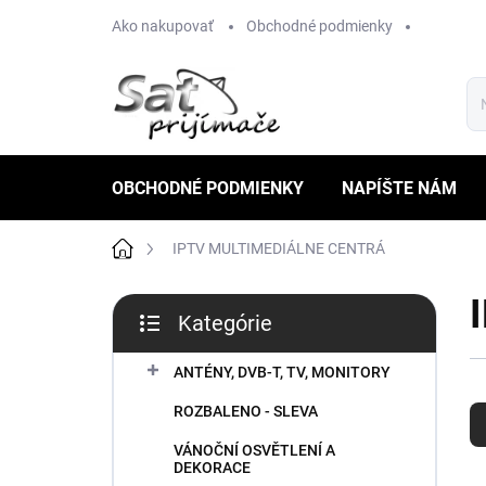
Prejsť
Ako nakupovať
Obchodné podmienky
na
obsah
OBCHODNÉ PODMIENKY
NAPÍŠTE NÁM
Domov
IPTV MULTIMEDIÁLNE CENTRÁ
B
Kategórie
o
Preskočiť
č
kategórie
n
ANTÉNY, DVB-T, TV, MONITORY
R
ý
ROZBALENO - SLEVA
a
p
d
a
VÁNOČNÍ OSVĚTLENÍ A
e
n
DEKORACE