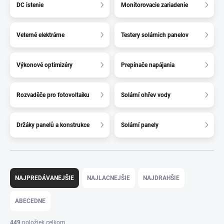
DC istenie
Monitorovacie zariadenie
Veterné elektrárne
Testery solárnich panelov
Výkonové optimizéry
Prepínače napájania
Rozvaděče pro fotovoltaiku
Solární ohřev vody
Držáky panelů a konstrukce
Solární panely
R
a
NAJPREDÁVANEJŠIE
NAJLACNEJŠIE
NAJDRAHŠIE
d
e
ABECEDNE
n
i
449
položiek celkom