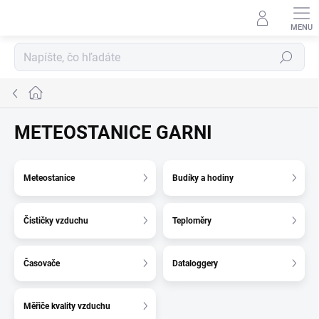
Prejsť
na
obsah
Hľadať
Domov
METEOSTANICE GARNI
Meteostanice
Budíky a hodiny
Čističky vzduchu
Teploměry
Časovače
Dataloggery
Měřiče kvality vzduchu