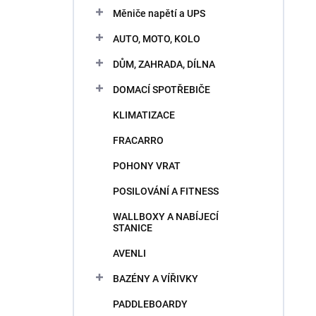
n
e
Měniče napětí a UPS
i
l
e
AUTO, MOTO, KOLO
p
V
r
DŮM, ZAHRADA, DÍLNA
ý
o
p
DOMACÍ SPOTŘEBIČE
d
i
u
KLIMATIZACE
s
k
p
t
FRACARRO
r
o
o
POHONY VRAT
v
d
POSILOVÁNÍ A FITNESS
u
k
WALLBOXY A NABÍJECÍ
t
STANICE
o
AVENLI
v
BAZÉNY A VÍŘIVKY
PADDLEBOARDY