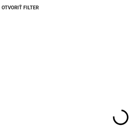
OTVORIŤ FILTER
TIP
TIP
A500005109
A500
SKLADOM DO 3 DNÍ
SKLADOM DO
Propojovač baterií
Propojovač baterií
Victron Energy Cyrix-Li-
Cyrix-ct 12-24V 12
ct 12/24V 120A
KIT
€74,80
€107,30
€60,80 bez DPH
€87,20 bez DPH