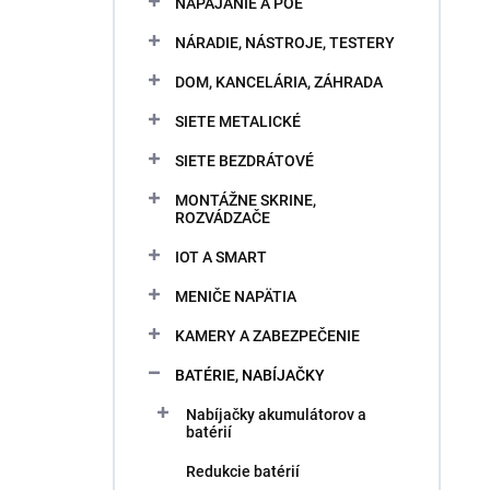
NAPÁJANIE A POE
NÁRADIE, NÁSTROJE, TESTERY
DOM, KANCELÁRIA, ZÁHRADA
SIETE METALICKÉ
SIETE BEZDRÁTOVÉ
MONTÁŽNE SKRINE,
ROZVÁDZAČE
IOT A SMART
MENIČE NAPÄTIA
KAMERY A ZABEZPEČENIE
BATÉRIE, NABÍJAČKY
Nabíjačky akumulátorov a
batérií
Redukcie batérií