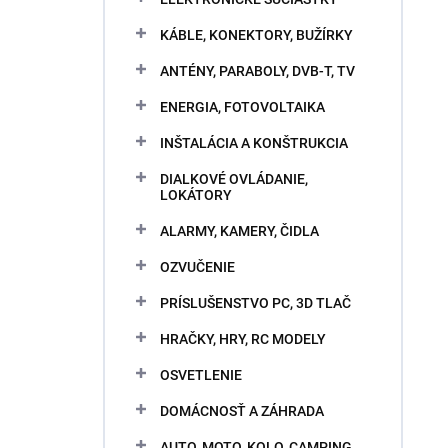
KÁBLE, KONEKTORY, BUŽÍRKY
ANTÉNY, PARABOLY, DVB-T, TV
ENERGIA, FOTOVOLTAIKA
INŠTALÁCIA A KONŠTRUKCIA
DIALKOVÉ OVLÁDANIE,
LOKÁTORY
ALARMY, KAMERY, ČIDLA
OZVUČENIE
PRÍSLUŠENSTVO PC, 3D TLAČ
HRAČKY, HRY, RC MODELY
OSVETLENIE
DOMÁCNOSŤ A ZÁHRADA
AUTO, MOTO, KOLO, CAMPING