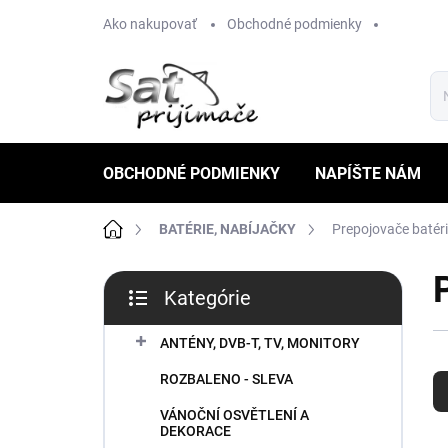
Prejsť
Ako nakupovať
Obchodné podmienky
na
obsah
OBCHODNÉ PODMIENKY
NAPÍŠTE NÁM
Domov
BATÉRIE, NABÍJAČKY
Prepojovače batéri
B
Kategórie
o
Preskočiť
č
kategórie
n
ANTÉNY, DVB-T, TV, MONITORY
R
ý
ROZBALENO - SLEVA
a
p
d
a
VÁNOČNÍ OSVĚTLENÍ A
e
n
DEKORACE