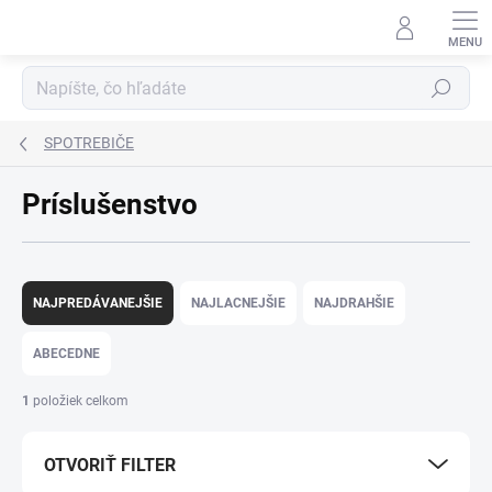
Prejsť
na
obsah
Hľadať
SPOTREBIČE
Príslušenstvo
R
a
NAJPREDÁVANEJŠIE
NAJLACNEJŠIE
NAJDRAHŠIE
d
e
ABECEDNE
n
i
1
položiek celkom
e
p
OTVORIŤ FILTER
r