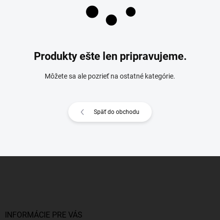
Produkty ešte len pripravujeme.
Môžete sa ale pozrieť na ostatné kategórie.
Späť do obchodu
Z
á
p
ä
t
i
INFORMÁCIE PRE VÁS