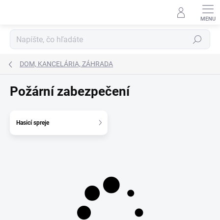
Prejsť
na
obsah
Hľadať
DOM, KANCELÁRIA, ZÁHRADA
Požární zabezpečení
Hasicí spreje