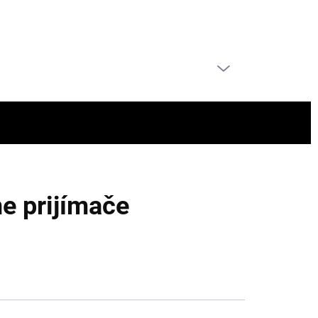
PRÁZDNY KOŠÍK
NÁKUPNÝ
KOŠÍK
e prijímače