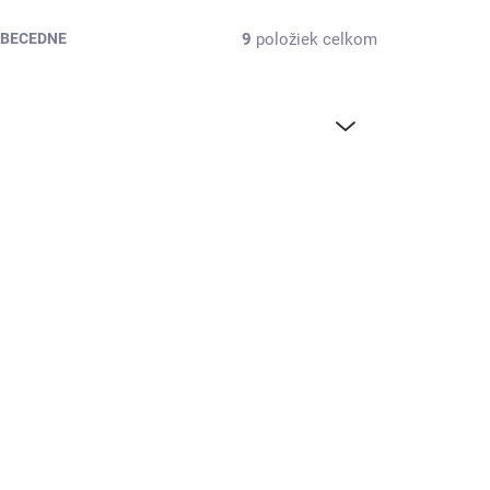
9
položiek celkom
BECEDNE
27CBB
4722U22SENST
 3 DNÍ
SKLADOM DO 3 DNÍ
DI-WAY SENIOR 2020
36C,
Mini DVB-T2 H.265 +