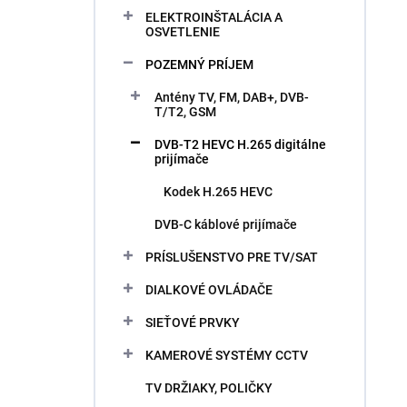
ELEKTROINŠTALÁCIA A
OSVETLENIE
POZEMNÝ PRÍJEM
Antény TV, FM, DAB+, DVB-
T/T2, GSM
DVB-T2 HEVC H.265 digitálne
prijímače
Kodek H.265 HEVC
DVB-C káblové prijímače
PRÍSLUŠENSTVO PRE TV/SAT
DIALKOVÉ OVLÁDAČE
SIEŤOVÉ PRVKY
KAMEROVÉ SYSTÉMY CCTV
TV DRŽIAKY, POLIČKY