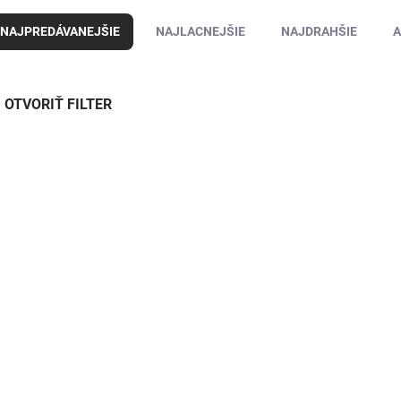
NAJPREDÁVANEJŠIE
NAJLACNEJŠIE
NAJDRAHŠIE
A
OTVORIŤ FILTER
4720115
472
SKLADOM DO 3 DNÍ
SKLADOM DO
DVB-T2 prijímač
Set-top box
Opticum HbbTV T-Box
CABLETECH URZ03