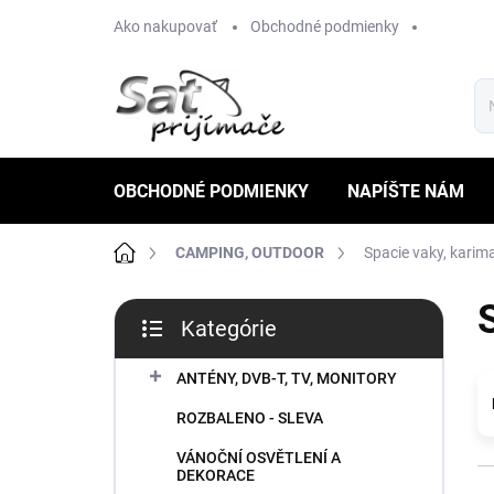
Prejsť
Ako nakupovať
Obchodné podmienky
na
obsah
OBCHODNÉ PODMIENKY
NAPÍŠTE NÁM
Domov
CAMPING, OUTDOOR
Spacie vaky, karim
B
Kategórie
o
Preskočiť
č
kategórie
n
ANTÉNY, DVB-T, TV, MONITORY
ý
ROZBALENO - SLEVA
p
a
VÁNOČNÍ OSVĚTLENÍ A
n
DEKORACE