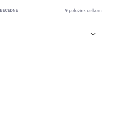
9
položiek celkom
BECEDNE
13322
13401
 3 DNÍ
SKLADOM DO 3 DNÍ
Spací pytel dekový
ROMA 10°C