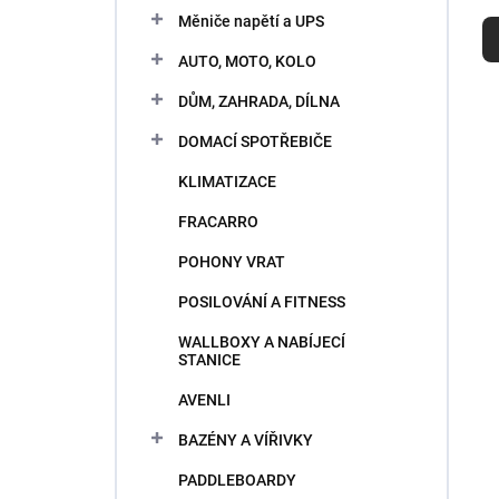
R
e
Měniče napětí a UPS
a
l
d
AUTO, MOTO, KOLO
e
n
DŮM, ZAHRADA, DÍLNA
i
DOMACÍ SPOTŘEBIČE
e
p
KLIMATIZACE
V
r
ý
FRACARRO
o
p
d
POHONY VRAT
i
u
s
k
POSILOVÁNÍ A FITNESS
p
t
r
WALLBOXY A NABÍJECÍ
o
STANICE
o
v
d
AVENLI
u
k
BAZÉNY A VÍŘIVKY
t
PADDLEBOARDY
o