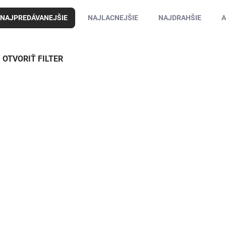
NAJPREDÁVANEJŠIE
NAJLACNEJŠIE
NAJDRAHŠIE
A
OTVORIŤ FILTER
13320
SKLADOM DO 3 DNÍ
SKLADOM DO
Polštář
Karimatka
samonafukovací
samonafukovací