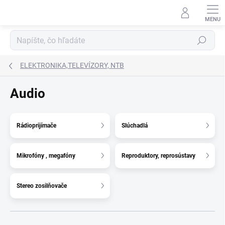
Prejsť
na
obsah
Hľadať
ELEKTRONIKA,TELEVÍZORY, NTB
Audio
Rádioprijímače
Slúchadlá
Mikrofóny , megafóny
Reproduktory, reprosústavy
Stereo zosilňovače