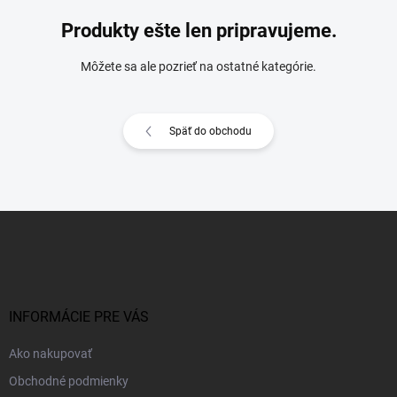
Produkty ešte len pripravujeme.
Môžete sa ale pozrieť na ostatné kategórie.
Späť do obchodu
Z
á
p
ä
t
i
INFORMÁCIE PRE VÁS
e
Ako nakupovať
Obchodné podmienky