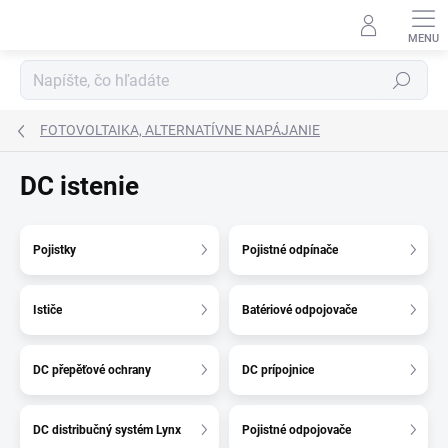
Prejsť
na
obsah
Hľadať
FOTOVOLTAIKA, ALTERNATÍVNE NAPÁJANIE
DC istenie
Pojistky
Pojistné odpínače
Ističe
Batériové odpojovače
DC přepěťové ochrany
DC prípojnice
DC distribučný systém Lynx
Pojistné odpojovače