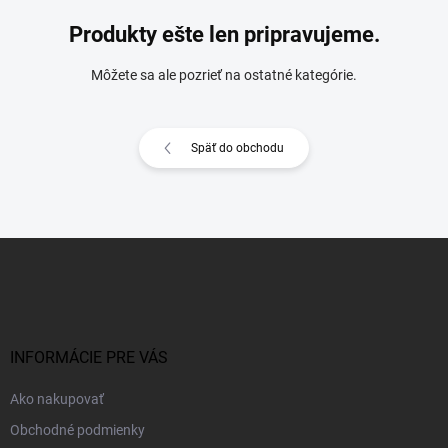
Produkty ešte len pripravujeme.
Môžete sa ale pozrieť na ostatné kategórie.
Späť do obchodu
Z
á
p
ä
t
i
INFORMÁCIE PRE VÁS
e
Ako nakupovať
Obchodné podmienky