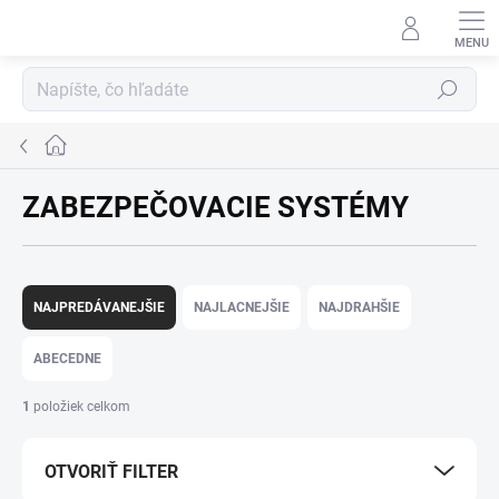
Prejsť
na
obsah
Hľadať
Domov
ZABEZPEČOVACIE SYSTÉMY
R
a
NAJPREDÁVANEJŠIE
NAJLACNEJŠIE
NAJDRAHŠIE
d
e
ABECEDNE
n
i
1
položiek celkom
e
p
OTVORIŤ FILTER
r