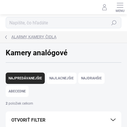
Prejsť
na
obsah
Hľadať
ALARMY, KAMERY, ČIDLA
Kamery analógové
R
a
NAJPREDÁVANEJŠIE
NAJLACNEJŠIE
NAJDRAHŠIE
d
e
ABECEDNE
n
i
2
položiek celkom
e
p
OTVORIŤ FILTER
r