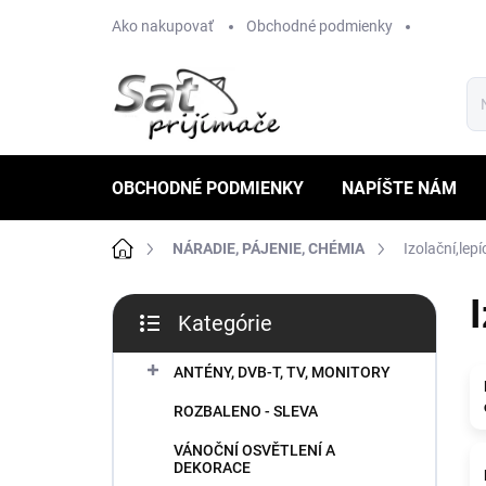
Prejsť
Ako nakupovať
Obchodné podmienky
na
obsah
OBCHODNÉ PODMIENKY
NAPÍŠTE NÁM
Domov
NÁRADIE, PÁJENIE, CHÉMIA
Izolační,lepí
B
I
Kategórie
o
Preskočiť
č
kategórie
n
ANTÉNY, DVB-T, TV, MONITORY
ý
ROZBALENO - SLEVA
p
a
VÁNOČNÍ OSVĚTLENÍ A
n
DEKORACE