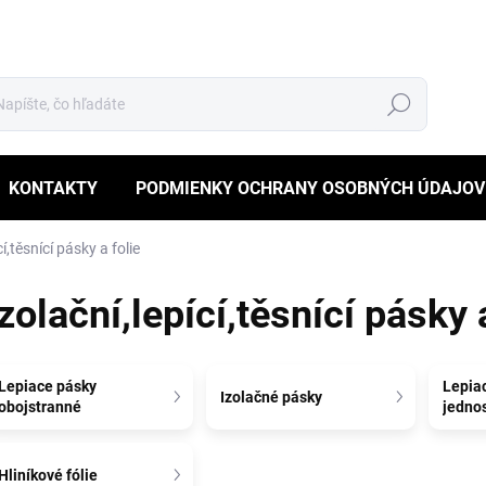
Hľadať
KONTAKTY
PODMIENKY OCHRANY OSOBNÝCH ÚDAJOV
cí,těsnící pásky a folie
zolační,lepící,těsnící pásky 
Lepiace pásky
Lepia
Izolačné pásky
obojstranné
jedno
Hliníkové fólie