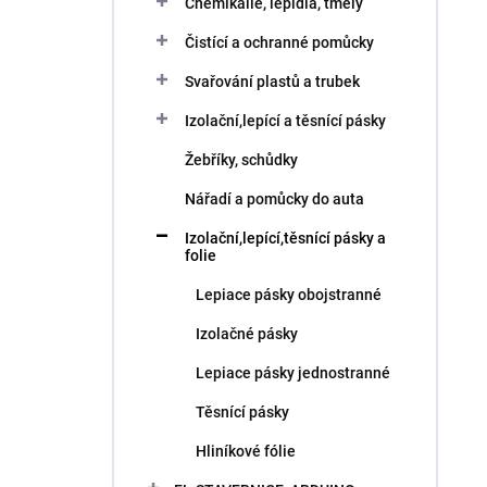
Chemikálie, lepidla, tmely
Čistící a ochranné pomůcky
Svařování plastů a trubek
Izolační,lepící a těsnící pásky
Žebříky, schůdky
Nářadí a pomůcky do auta
Izolační,lepící,těsnící pásky a
folie
Lepiace pásky obojstranné
Izolačné pásky
Lepiace pásky jednostranné
Těsnící pásky
Hliníkové fólie