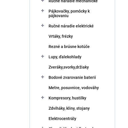
Ručné náradie mechanické
Pájkovačky, pomôcky k
pájkovaniu
Ručné náradie elektrické
Vrtáky, frézky
Rezné a brúsne kotúče
Lupy, ďalekohlady
Zveráky,svorky,držiaky
Bodové zvarovanie baterií
Metre, posuvnice, vodováhy
Kompresory, hustilky
Zdviháky, kliny, stojany
Elektrocentrály