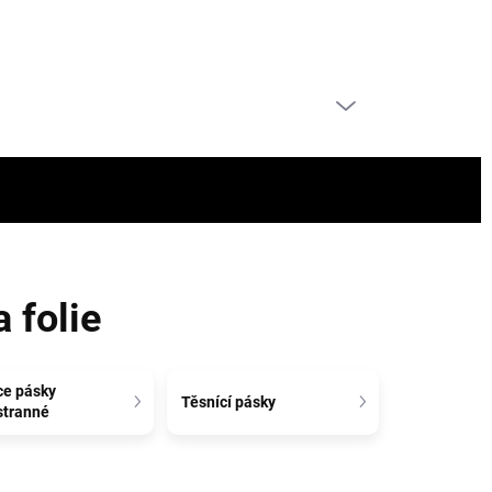
PRÁZDNY KOŠÍK
NÁKUPNÝ
KOŠÍK
a folie
ce pásky
Těsnící pásky
stranné