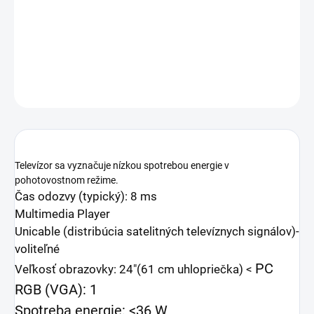
Televízor sa vyznačuje nízkou spotrebou energie v
pohotovostnom režime. Čas odozvy (typický): 8 ms
DETAILNÉ INFORMÁCIE
OPÝTAŤ SA
Televízor sa vyznačuje nízkou spotrebou energie v
pohotovostnom režime.
Čas odozvy (typický): 8 ms
Multimedia Player
Unicable (distribúcia satelitných televíznych signálov)-
voliteľné
PC
Veľkosť obrazovky: 24"(61 cm uhlopriečka)
<
RGB (VGA): 1
Spotreba energie: <36 W