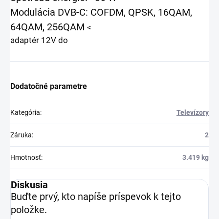
Modulácia DVB-C: COFDM, QPSK, 16QAM,
64QAM, 256QAM
<
adaptér 12V do
Dodatočné parametre
Kategória
:
Televízory
Záruka
:
2
Hmotnosť
:
3.419 kg
Diskusia
Buďte prvý, kto napíše príspevok k tejto
položke.