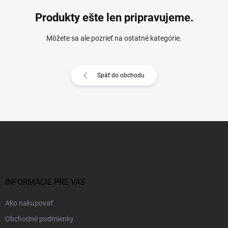
Produkty ešte len pripravujeme.
Môžete sa ale pozrieť na ostatné kategórie.
Späť do obchodu
Z
á
p
ä
t
i
INFORMÁCIE PRE VÁS
e
Ako nakupovať
Obchodné podmienky