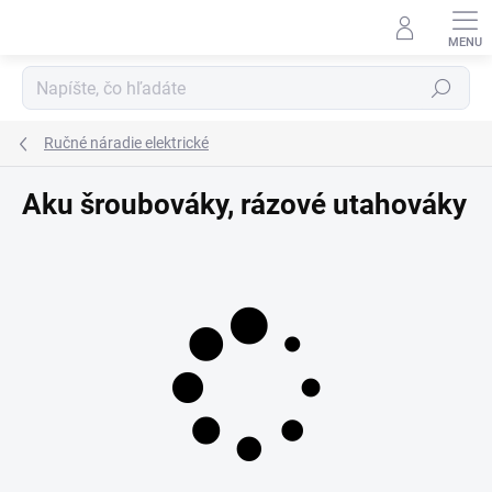
Prejsť
na
obsah
Hľadať
Ručné náradie elektrické
Aku šroubováky, rázové utahováky