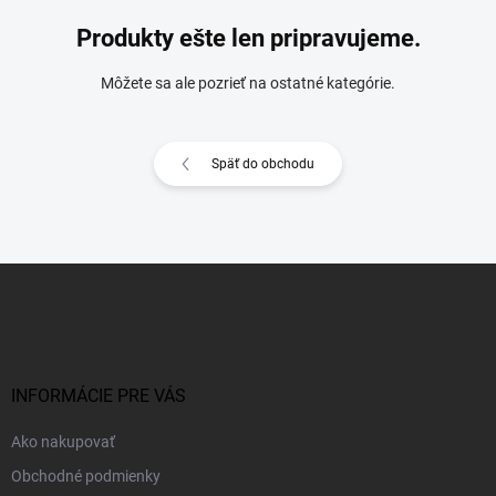
Produkty ešte len pripravujeme.
Môžete sa ale pozrieť na ostatné kategórie.
Späť do obchodu
Z
á
p
ä
t
i
INFORMÁCIE PRE VÁS
e
Ako nakupovať
Obchodné podmienky