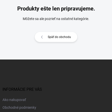
Produkty ešte len pripravujeme.
Môžete sa ale pozrieť na ostatné kategórie.
Späť do obchodu
Z
á
p
ä
t
i
INFORMÁCIE PRE VÁS
e
Ako nakupovať
Obchodné podmienky