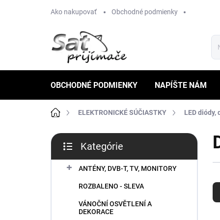
Prejsť
Ako nakupovať
Obchodné podmienky
na
obsah
OBCHODNÉ PODMIENKY
NAPÍŠTE NÁM
Domov
ELEKTRONICKÉ SÚČIASTKY
LED diódy, 
B
Kategórie
o
Preskočiť
č
kategórie
n
ANTÉNY, DVB-T, TV, MONITORY
R
ý
ROZBALENO - SLEVA
a
p
d
a
VÁNOČNÍ OSVĚTLENÍ A
e
n
DEKORACE