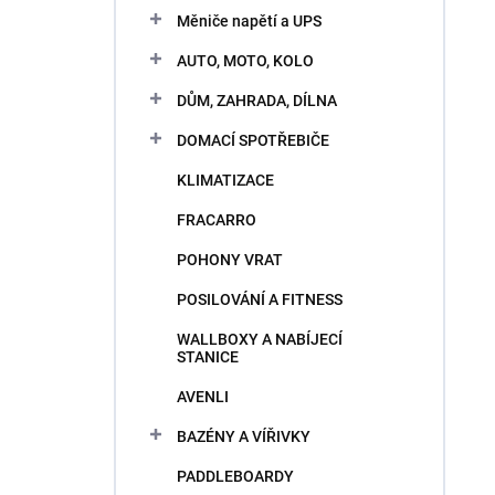
n
e
Měniče napětí a UPS
i
l
e
AUTO, MOTO, KOLO
p
V
r
DŮM, ZAHRADA, DÍLNA
ý
o
p
DOMACÍ SPOTŘEBIČE
d
i
u
KLIMATIZACE
s
k
p
t
FRACARRO
r
o
o
POHONY VRAT
v
d
POSILOVÁNÍ A FITNESS
u
k
WALLBOXY A NABÍJECÍ
t
STANICE
o
AVENLI
v
BAZÉNY A VÍŘIVKY
PADDLEBOARDY