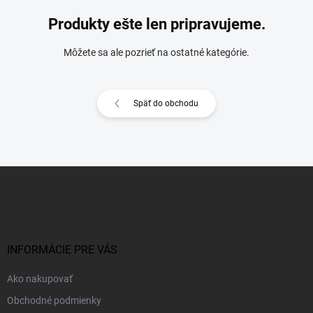
Produkty ešte len pripravujeme.
Môžete sa ale pozrieť na ostatné kategórie.
Späť do obchodu
Z
á
p
ä
t
i
INFORMÁCIE PRE VÁS
e
Ako nakupovať
Obchodné podmienky