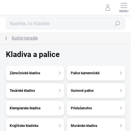
Prejsť
na
obsah
Hľadať
Ručné náradie
Kladiva a palice
Zámočnické kladiva
Palice kamennícké
Tesárské kladiva
Gumové palice
Klempiarske kladiva
Príslušenstvo
Krajčírske kladivka
Murárske kladiva