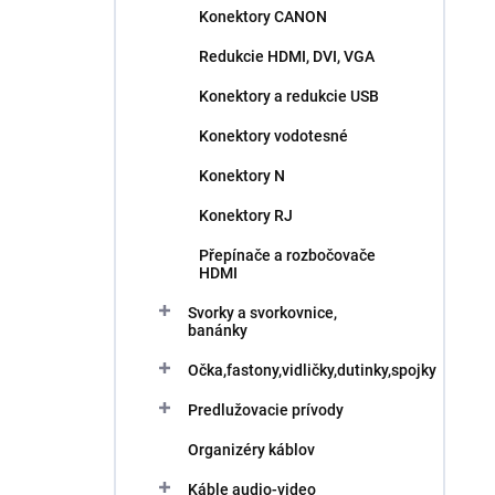
Konektory CANON
Redukcie HDMI, DVI, VGA
Konektory a redukcie USB
Konektory vodotesné
Konektory N
Konektory RJ
Přepínače a rozbočovače
HDMI
Svorky a svorkovnice,
banánky
Očka,fastony,vidličky,dutinky,spojky
Predlužovacie prívody
Organizéry káblov
Káble audio-video