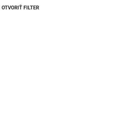
OTVORIŤ FILTER
D840
SKLADOM DO 3 DNÍ
SKLADOM DO
BNC zdířka se
BNC konektor se
svorkovnicí
svorkovnicí
€0,50
€0,60
€0,40 bez DPH
€0,50 bez DPH