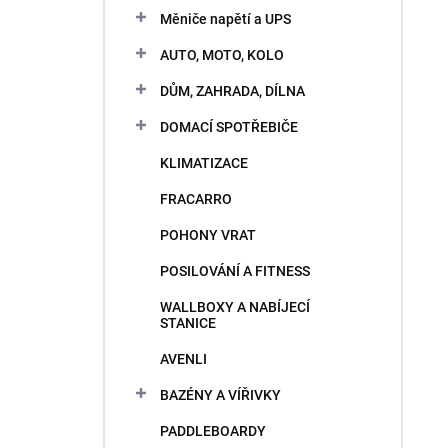
n
e
Měniče napětí a UPS
i
l
e
AUTO, MOTO, KOLO
p
V
r
DŮM, ZAHRADA, DÍLNA
ý
o
p
DOMACÍ SPOTŘEBIČE
d
i
u
KLIMATIZACE
s
k
p
t
FRACARRO
r
o
o
POHONY VRAT
v
d
POSILOVÁNÍ A FITNESS
u
k
WALLBOXY A NABÍJECÍ
t
STANICE
o
AVENLI
v
BAZÉNY A VÍŘIVKY
PADDLEBOARDY