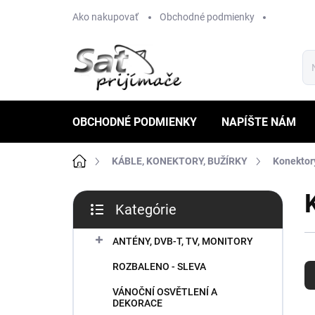
Prejsť
Ako nakupovať
Obchodné podmienky
na
obsah
OBCHODNÉ PODMIENKY
NAPÍŠTE NÁM
Domov
KÁBLE, KONEKTORY, BUŽÍRKY
Konektor
B
Kategórie
o
Preskočiť
č
kategórie
n
ANTÉNY, DVB-T, TV, MONITORY
R
ý
ROZBALENO - SLEVA
a
p
d
a
VÁNOČNÍ OSVĚTLENÍ A
e
n
DEKORACE