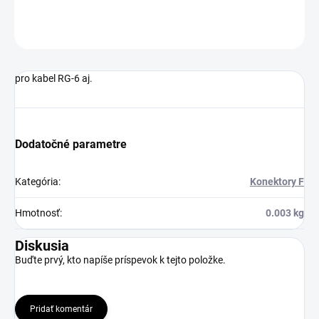
OPÝTAŤ SA
pro kabel RG-6 aj.
Dodatočné parametre
Kategória
:
Konektory F
Hmotnosť
:
0.003 kg
Diskusia
Buďte prvý, kto napíše príspevok k tejto položke.
Pridať komentár