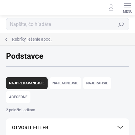
Prejsť
na
obsah
Hľadať
Rebríky, lešenie apod.
Podstavce
R
a
NAJPREDÁVANEJŠIE
NAJLACNEJŠIE
NAJDRAHŠIE
d
e
ABECEDNE
n
i
2
položiek celkom
e
p
OTVORIŤ FILTER
r