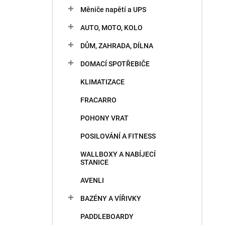
n
e
Měniče napětí a UPS
i
l
e
AUTO, MOTO, KOLO
p
V
r
DŮM, ZAHRADA, DÍLNA
ý
o
p
DOMACÍ SPOTŘEBIČE
d
i
u
KLIMATIZACE
s
k
p
t
FRACARRO
r
o
o
POHONY VRAT
v
d
POSILOVÁNÍ A FITNESS
u
k
WALLBOXY A NABÍJECÍ
t
STANICE
o
AVENLI
v
BAZÉNY A VÍŘIVKY
PADDLEBOARDY