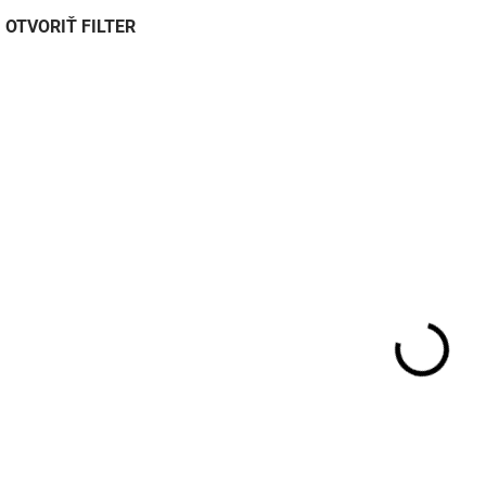
OTVORIŤ FILTER
03161
SKLADOM DO 3 DNÍ
Anténní zesilovač
AM/FM 12V
€7,30
€5,90 bez DPH