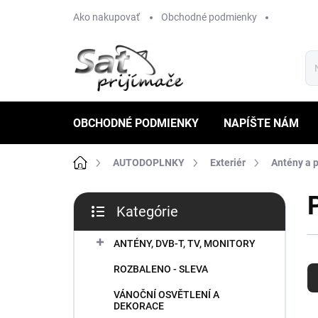
Prejsť
Ako nakupovať
Obchodné podmienky
na
obsah
OBCHODNÉ PODMIENKY
NAPÍŠTE NÁM
Domov
AUTODOPLNKY
Exteriér
Antény a p
B
Kategórie
o
Preskočiť
č
kategórie
n
ANTÉNY, DVB-T, TV, MONITORY
R
ý
ROZBALENO - SLEVA
a
p
d
a
VÁNOČNÍ OSVĚTLENÍ A
e
n
DEKORACE