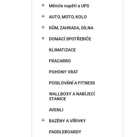
n
e
Měniče napětí a UPS
i
l
e
AUTO, MOTO, KOLO
p
V
r
DŮM, ZAHRADA, DÍLNA
ý
o
p
DOMACÍ SPOTŘEBIČE
d
i
u
KLIMATIZACE
s
k
p
t
FRACARRO
r
o
o
POHONY VRAT
v
d
POSILOVÁNÍ A FITNESS
u
k
WALLBOXY A NABÍJECÍ
t
STANICE
o
AVENLI
v
BAZÉNY A VÍŘIVKY
PADDLEBOARDY