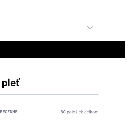
PRÁZDNY KOŠÍK
NÁKUPNÝ
KOŠÍK
 pleť
30
položiek celkom
BECEDNE