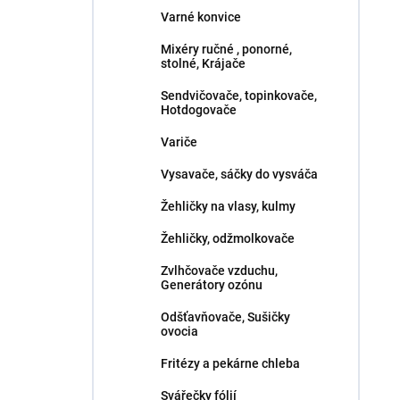
Varné konvice
Mixéry ručné , ponorné,
stolné, Krájače
Sendvičovače, topinkovače,
Hotdogovače
Variče
Vysavače, sáčky do vysváča
Žehličky na vlasy, kulmy
Žehličky, odžmolkovače
Zvlhčovače vzduchu,
Generátory ozónu
Odšťavňovače, Sušičky
ovocia
Fritézy a pekárne chleba
Svářečky fólií