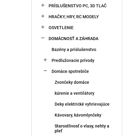
PRÍSLUŠENSTVO PC, 3D TLAČ
HRAČKY, HRY, RC MODELY
OSVETLENIE
DOMÁCNOSŤ A ZÁHRADA
Bazény a príslušenstvo
Predlužovacie prívody
Domáce spotrebiče
Zvončeky domáce
kúrenie a ventilátory
Deky elektrické vyhrievajúce
Kávovary, kávomlynčeky
Starostlivosť o vlasy, nehty a
pleť