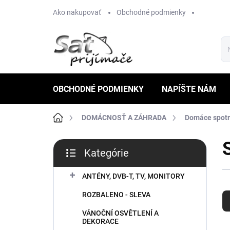
Prejsť
Ako nakupovať
Obchodné podmienky
na
obsah
OBCHODNÉ PODMIENKY
NAPÍŠTE NÁM
Domov
DOMÁCNOSŤ A ZÁHRADA
Domáce spotr
B
Kategórie
o
Preskočiť
č
kategórie
n
ANTÉNY, DVB-T, TV, MONITORY
R
ý
ROZBALENO - SLEVA
a
p
d
a
VÁNOČNÍ OSVĚTLENÍ A
e
n
DEKORACE