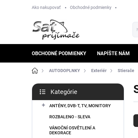
Prejsť
Ako nakupovať
Obchodné podmienky
na
obsah
OBCHODNÉ PODMIENKY
NAPÍŠTE NÁM
Domov
AUTODOPLNKY
Exteriér
Stierače
B
Kategórie
o
Preskočiť
č
kategórie
n
ANTÉNY, DVB-T, TV, MONITORY
R
ý
ROZBALENO - SLEVA
a
p
d
a
VÁNOČNÍ OSVĚTLENÍ A
e
n
DEKORACE