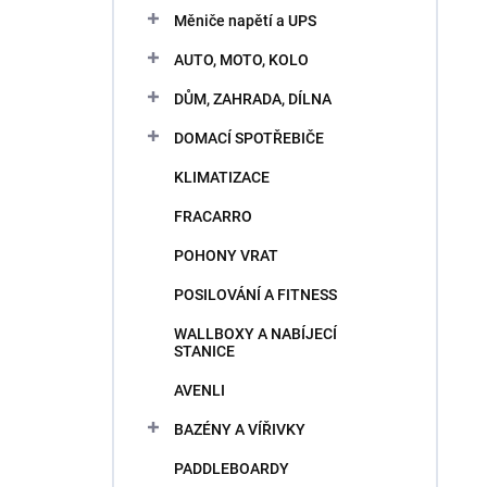
n
e
Měniče napětí a UPS
i
l
e
AUTO, MOTO, KOLO
p
V
r
DŮM, ZAHRADA, DÍLNA
ý
o
p
DOMACÍ SPOTŘEBIČE
d
i
u
KLIMATIZACE
s
k
p
t
FRACARRO
r
o
o
POHONY VRAT
v
d
POSILOVÁNÍ A FITNESS
u
k
WALLBOXY A NABÍJECÍ
t
STANICE
o
AVENLI
v
BAZÉNY A VÍŘIVKY
PADDLEBOARDY