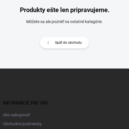
Produkty ešte len pripravujeme.
Môžete sa ale pozrieť na ostatné kategórie.
Späť do obchodu
Z
á
p
ä
t
i
INFORMÁCIE PRE VÁS
e
Ako nakupovať
Obchodné podmienky