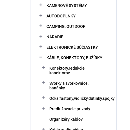
KAMEROVÉ SYSTÉMY
AUTODOPLNKY
CAMPING, OUTDOOR
NÁRADIE
ELEKTRONICKÉ SÚČIASTKY
KÁBLE, KONEKTORY, BUŽÍRKY
Konektory,redukcie
konektorov
Svorky a svorkovnice,
banánky
Očka,fastony,vidličky,dutinky,spojky
Predlužovacie prívody
Organizéry káblov
Káble audio-video