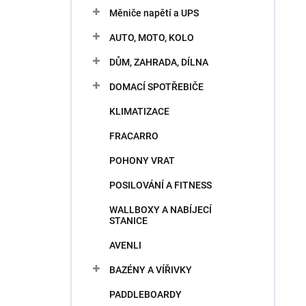
n
e
Měniče napětí a UPS
i
l
e
AUTO, MOTO, KOLO
p
V
r
DŮM, ZAHRADA, DÍLNA
ý
o
p
DOMACÍ SPOTŘEBIČE
d
i
u
KLIMATIZACE
s
k
p
t
FRACARRO
r
o
o
POHONY VRAT
v
d
POSILOVÁNÍ A FITNESS
u
k
WALLBOXY A NABÍJECÍ
t
STANICE
o
AVENLI
v
BAZÉNY A VÍŘIVKY
PADDLEBOARDY