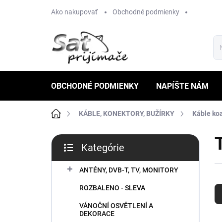
Prejsť
Ako nakupovať
Obchodné podmienky
na
obsah
OBCHODNÉ PODMIENKY
NAPÍŠTE NÁM
Domov
KÁBLE, KONEKTORY, BUŽÍRKY
Káble koa
B
Kategórie
o
Preskočiť
č
kategórie
n
ANTÉNY, DVB-T, TV, MONITORY
R
ý
ROZBALENO - SLEVA
a
p
d
a
VÁNOČNÍ OSVĚTLENÍ A
e
n
DEKORACE