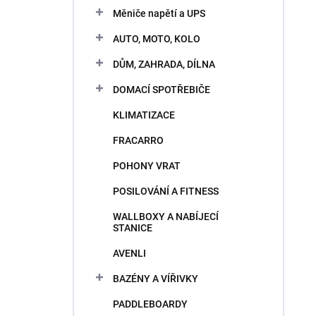
n
e
Měniče napětí a UPS
i
l
e
AUTO, MOTO, KOLO
p
V
r
DŮM, ZAHRADA, DÍLNA
ý
o
p
DOMACÍ SPOTŘEBIČE
d
i
u
KLIMATIZACE
s
k
p
t
FRACARRO
r
o
o
POHONY VRAT
v
d
POSILOVÁNÍ A FITNESS
u
k
WALLBOXY A NABÍJECÍ
t
STANICE
o
AVENLI
v
BAZÉNY A VÍŘIVKY
PADDLEBOARDY