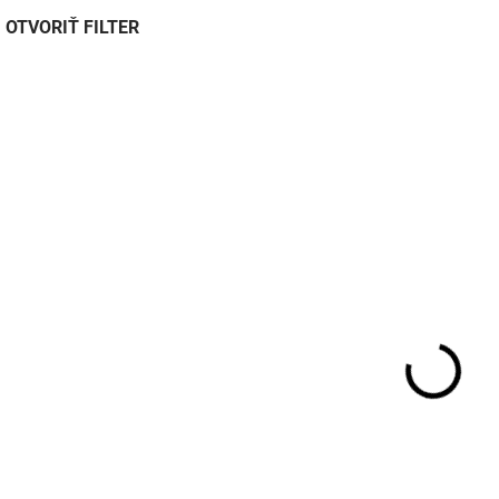
OTVORIŤ FILTER
10356
SKLADOM DO 3 DNÍ
SKLADOM DO
Mycí utěrka
Mycí utěrka
MICROFIBER 40x40cm
MICROFIBER 40x3
6ks
€2,10
€5,30
€1,70 bez DPH
€4,30 bez DPH