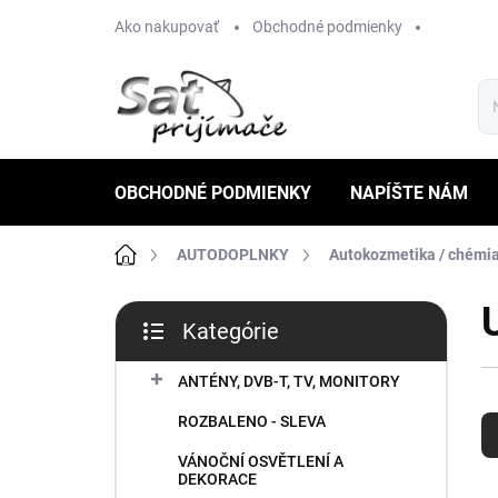
Prejsť
Ako nakupovať
Obchodné podmienky
na
obsah
OBCHODNÉ PODMIENKY
NAPÍŠTE NÁM
Domov
AUTODOPLNKY
Autokozmetika / chémi
B
Kategórie
o
Preskočiť
č
kategórie
n
ANTÉNY, DVB-T, TV, MONITORY
R
ý
ROZBALENO - SLEVA
a
p
d
a
VÁNOČNÍ OSVĚTLENÍ A
e
n
DEKORACE