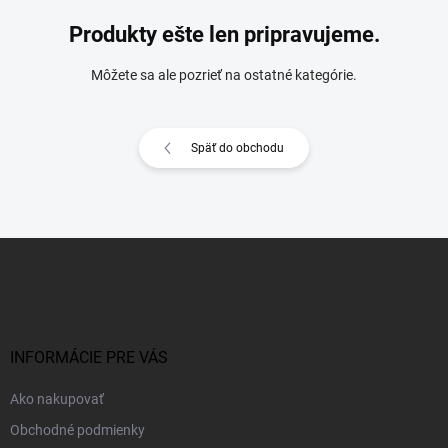
Produkty ešte len pripravujeme.
Môžete sa ale pozrieť na ostatné kategórie.
Späť do obchodu
Z
á
p
ä
t
i
INFORMÁCIE PRE VÁS
e
Ako nakupovať
Obchodné podmienky