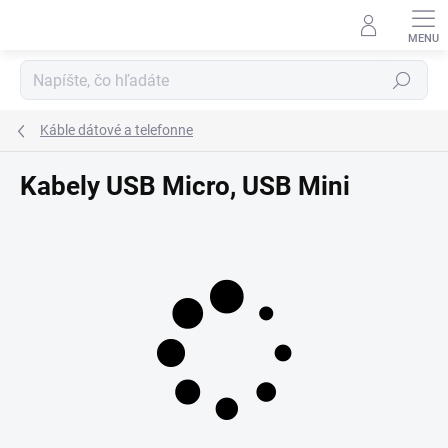
Prejsť
na
obsah
Hľadať
Káble dátové a telefonne
Kabely USB Micro, USB Mini