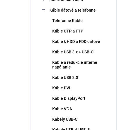
Káble dátové a telefonne
Telefonne Káble
Káble UTP a FTP
Káble k HDD a FDD dátové
Káble USB 3.x + USB-C
Káble a redukcie interné
napájanie
Káble USB 2.0
Káble DVI
Káble DisplayPort
Káble VGA
Kabely USB-C
Kabely USB-A,USB-B