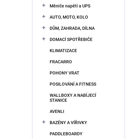
n
e
Měniče napětí a UPS
i
l
e
AUTO, MOTO, KOLO
p
V
r
DŮM, ZAHRADA, DÍLNA
ý
o
p
DOMACÍ SPOTŘEBIČE
d
i
u
KLIMATIZACE
s
k
p
t
FRACARRO
r
o
o
POHONY VRAT
v
d
POSILOVÁNÍ A FITNESS
u
k
WALLBOXY A NABÍJECÍ
t
STANICE
o
AVENLI
v
BAZÉNY A VÍŘIVKY
PADDLEBOARDY