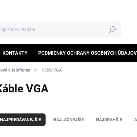
Hľadať
KONTAKTY
PODMIENKY OCHRANY OSOBNÝCH ÚDAJOV
ové a telefonne
Káble VGA
Káble VGA
NAJPREDÁVANEJŠIE
NAJLACNEJŠIE
NAJDRAHŠIE
A