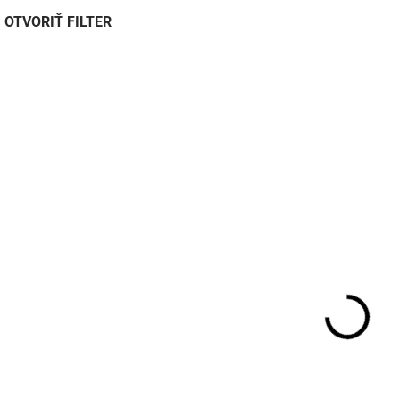
OTVORIŤ FILTER
N560A
SKLADOM DO 3 DNÍ
SKLADOM DO
Kabel VGA 15p-VGA
Kabel VGA 15p-VG
15p 1,8m Savio CL-29
15p HD 1,5m
€4,60
€3
€3,70 bez DPH
€2,40 bez DPH