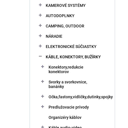
KAMEROVÉ SYSTÉMY
AUTODOPLNKY
CAMPING, OUTDOOR
NÁRADIE
ELEKTRONICKÉ SÚČIASTKY
KÁBLE, KONEKTORY, BUŽÍRKY
Konektory,redukcie
konektorov
Svorky a svorkovnice,
banánky
Očka,fastony,vidličky,dutinky,spojky
Predlužovacie prívody
Organizéry káblov
Káble audio-video