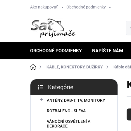
Prejsť
Ako nakupovať
Obchodné podmienky
na
obsah
OBCHODNÉ PODMIENKY
NAPÍŠTE NÁM
Domov
KÁBLE, KONEKTORY, BUŽÍRKY
Káble dát
B
Kategórie
o
Preskočiť
č
kategórie
n
ANTÉNY, DVB-T, TV, MONITORY
R
ý
ROZBALENO - SLEVA
a
p
d
a
VÁNOČNÍ OSVĚTLENÍ A
e
n
DEKORACE